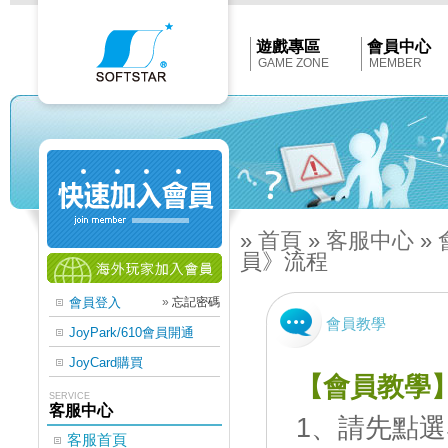
Softstar
官
網
首
遊戲專區
會員中心
頁
GAME ZONE
MEMBER
»
首頁
»
客服中心
»
員》流程
會員登入
»
忘記密碼
會員教學
JoyPark/610會員開通
JoyCard購買
【會員教學
SERVICE
客服中心
1、請先點選S
客服首頁