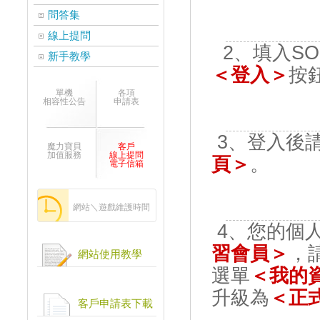
問答集
線上提問
2、填入SO
新手教學
＜登入＞
按
單機
各項
相容性公告
申請表
3、登入後
魔力寶貝
客戶
加值服務
線上提問
頁＞
。
電子信箱
網站＼遊戲維護時間
4、您的個
習會員＞
，
網站使用教學
選單
＜我的
升級為
＜正
客戶申請表下載