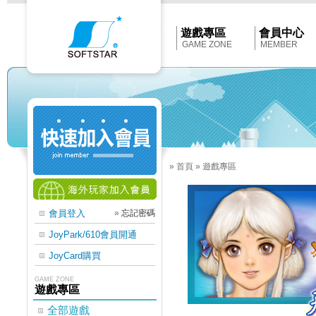
Softstar
官
網
首
遊戲專區
會員中心
頁
GAME ZONE
MEMBER
»
首頁
»
遊戲專區
會員登入
»
忘記密碼
JoyPark/610會員開通
JoyCard購買
GAME ZONE
遊戲專區
全部遊戲