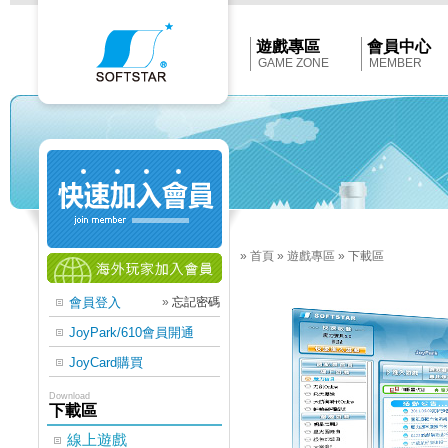
Softstar
官
網
首
遊戲專區
會員中心
頁
GAME ZONE
MEMBER
»
首頁
»
遊戲專區
»
下載區
會員登入
»
忘記密碼
JoyPark/610會員開通
JoyCard購買
Download
下載區
線上遊戲