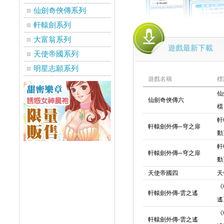
仙劍奇俠傳系列
軒轅劍系列
大富翁系列
遊戲最新下載
天使帝國系列
明星志願系列
遊戲名稱
標
仙
仙劍奇俠傳六
檔
軒
軒轅劍外傳─穹之扉
動
軒
軒轅劍外傳─穹之扉
動
天使帝國四
天
《
軒轅劍外傳-雲之遙
遙
《
軒轅劍外傳-雲之遙