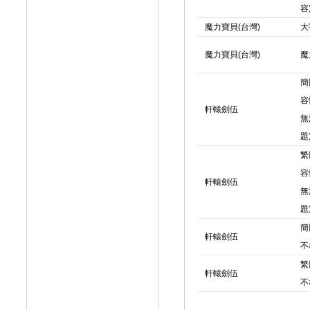
容
魔力寶貝(台灣)
大
魔力寶貝(台灣)
魔
簡
容
軒轅劍伍
無
題
繁
容
軒轅劍伍
無
題
簡
軒轅劍伍
不
繁
軒轅劍伍
不