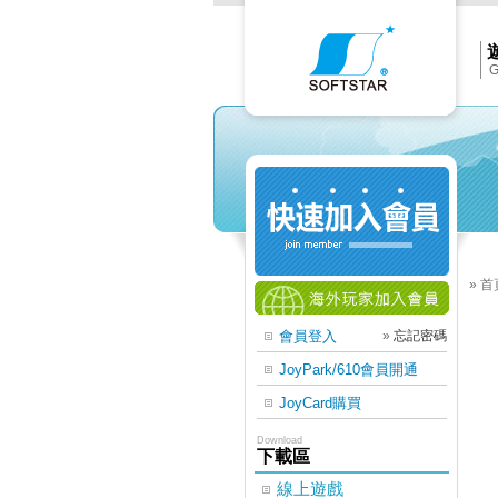
Softs
官
網
首
頁
G
»
首
會員登入
»
忘記密碼
JoyPark/610會員開通
JoyCard購買
Download
下載區
線上遊戲