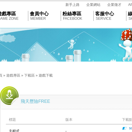
tar
新手上路
企業網站
企業徵才
A
遊戲專區
會員中心
粉絲專區
客服中心
AME ZONE
MEMBER
FACEBOOK
SERVICE
S
頁
»
遊戲專區
»
下載區
»
遊戲下載
飛天歷險FREE
標題
版本
下載
so
主程式
-