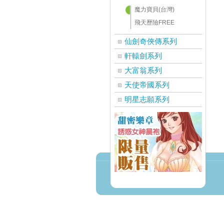
魔力寶貝(台灣)
飛天歷險FREE
仙劍奇俠傳系列
軒轅劍系列
大富翁系列
天使帝國系列
明星志願系列