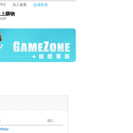
PPS
加入最愛
設成首頁
線上購物
HOP
點
備註
ftstar