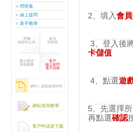
問答集
2、填入
會員帳
線上提問
新手教學
單機
各項
3、登入後
相容性公告
申請表
卡儲值
魔力寶貝
客戶
加值服務
線上提問
電子信箱
4、點選
遊
網站＼遊戲維護時間
網站使用教學
5、先選擇所
再點選
確認
客戶申請表下載