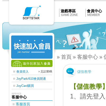
Softstar
官
網
首
遊戲專區
會員中心
頁
GAME ZONE
MEMBER
»
首頁
»
客服中心
»
儲值教學
會員登入
»
忘記密碼
JoyPark/610會員開通
【儲值教學】
JoyCard購買
SERVICE
1、請先登入
客服中心
客服首頁