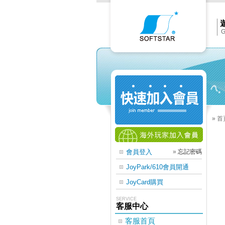
Softs
官
網
首
頁
G
»
首
會員登入
»
忘記密碼
JoyPark/610會員開通
JoyCard購買
SERVICE
客服中心
客服首頁