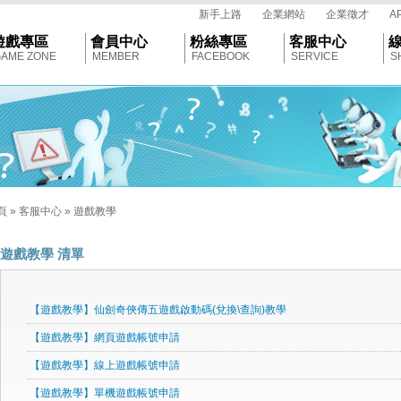
tar
新手上路
企業網站
企業徵才
A
遊戲專區
會員中心
粉絲專區
客服中心
AME ZONE
MEMBER
FACEBOOK
SERVICE
S
頁
»
客服中心
»
遊戲教學
遊戲教學
清單
【遊戲教學】仙劍奇俠傳五遊戲啟動碼(兌換\查詢)教學
【遊戲教學】網頁遊戲帳號申請
【遊戲教學】線上遊戲帳號申請
【遊戲教學】單機遊戲帳號申請