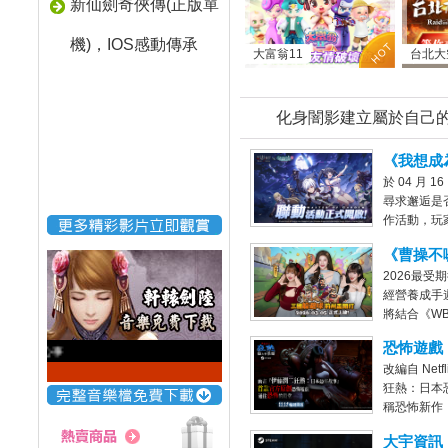
新仙劍奇俠傳(正版單
機)，IOS感動傳承
大富翁11
台北大空襲
化身闇影建立屬於自己
《我想成
於 04 月 
×《在地
尋求邂逅是
否搞錯了
作活動，玩
場！
屬劇情、限
《曹操不
勵。
2026最受
哨戰！三
經營養成手
紅白藍女
將結合《W
式上線時
賽》熱潮話
恐怖遊戲
旋律訴心事
「三國荊州
改編自 Net
熱：無盡
狂熱：日本
Steam
稱恐怖新作
步釋出最
無盡的囹圄》
大宇資訊
正式在Ste