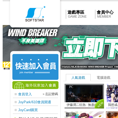
Softstar
官
網
首
遊戲專區
會員中心
頁
GAME ZONE
MEMBER
人氣遊戲
電腦遊戲
PC
APP
會員登入
»
忘記密碼
JoyPark/610會員開通
伊藤潤二狂熱 : 無盡的囹圄
我想成
JoyCard購買
PC
PC