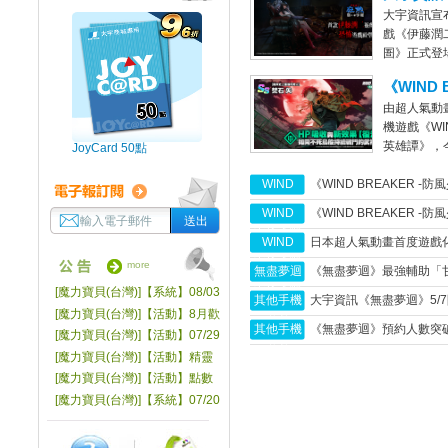
大宇資訊宣
熱：無盡
市期間祭出
戲《伊藤潤
Steam
圄》正式登場
片及遊戲
《WIND 
由超人氣動
風少年-
機遊戲《WIN
說中最強
英雄譚》，
JoyCard 50點
將顛覆風
池。本次更
WIND
《WIND BREAKER -
久的「最強
棪堂哉真斗
BREAKER
9月5日正式上市！
WIND
《WIND BREAKER -
不良英雄
BREAKER
繁體遊戲實機畫面首次搶
WIND
日本超人氣動畫首度遊戲
譚
不良英雄
BREAKER
家劇情重磅登場！即刻預
more
無盡夢迴
《無盡夢迴》最強輔助「
譚
不良英雄
你的友情篇章！
場！角色PV與實機試玩
[魔力寶貝(台灣)]【系統】08/03
其他手機
大宇資訊《無盡夢迴》5/7
譚
一週限時活動同步開跑！
伺服器更新維護公告
[魔力寶貝(台灣)]【活動】8月歡
遊戲
李珠珢首度Cosplay廣
其他手機
《無盡夢迴》預約人數突破
樂包月包季送
[魔力寶貝(台灣)]【活動】07/29
釋出
遊戲
菁英封測同步展開！
大宇遊戲跨界盛典
[魔力寶貝(台灣)]【活動】精靈
之卵禮盒LV10 限量發送中
[魔力寶貝(台灣)]【活動】點數
購新品上架&好禮回饋活動公告
[魔力寶貝(台灣)]【系統】07/20
伺服器更新維護公告