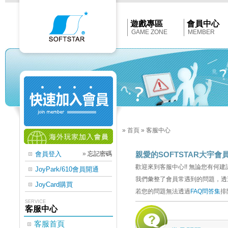
Softstar
官
網
首
遊戲專區
會員中心
頁
GAME ZONE
MEMBER
»
首頁
»
客服中心
會員登入
»
忘記密碼
親愛的SOFTSTAR大宇會
歡迎來到客服中心!! 無論您有何
JoyPark/610會員開通
我們彙整了會員常遇到的問題，透
JoyCard購買
若您的問題無法透過
FAQ問答集
排
SERVICE
客服中心
客服首頁