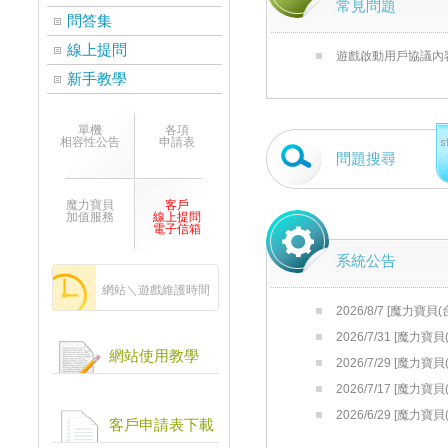
常見問題
問答集
線上提問
遊戲啟動用戶協議內
新手教學
單機
各項
相容性公告
申請表
問題搜尋
魔力寶貝
客戶
加值服務
線上提問
電子信箱
系統公告
網站＼遊戲維護時間
2026/8/7 [魔力寶
維護公告
2026/7/31 [魔
網站使用教學
季送
2026/7/29 [魔
LV10 限量發送中
2026/7/17 [魔力
新維護公告
2026/6/29 [魔力
客戶申請表下載
新維護公告