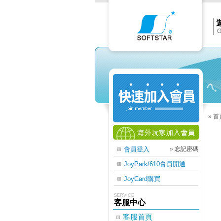
Softs
官
網
首
頁
G
»
首
會員登入
»
忘記密碼
JoyPark/610會員開通
JoyCard購買
SERVICE
客服中心
客服首頁