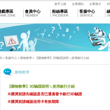
tar
新手上路
企業網站
企業徵才
A
遊戲專區
會員中心
粉絲專區
客服中心
AME ZONE
MEMBER
FACEBOOK
SERVICE
S
頁
»
客服中心
»
購物教學
»
【購物教學】3D驗證說明＼使用銀行介紹
購物教學
【購物教學】3D驗證說明＼使用銀行介紹
※購買前請先確認是否已通過發卡銀行3D驗證
※
購買前請確認信用卡有效期限